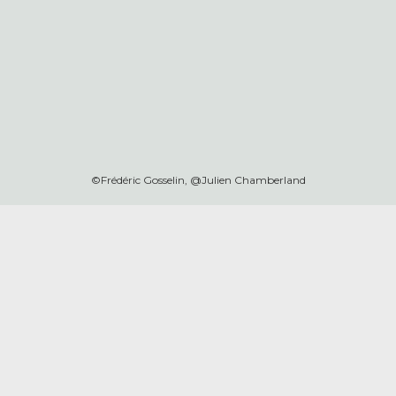
©Frédéric Gosselin, @Julien Chamberland
Inscrivez-vous à notre infolettre!