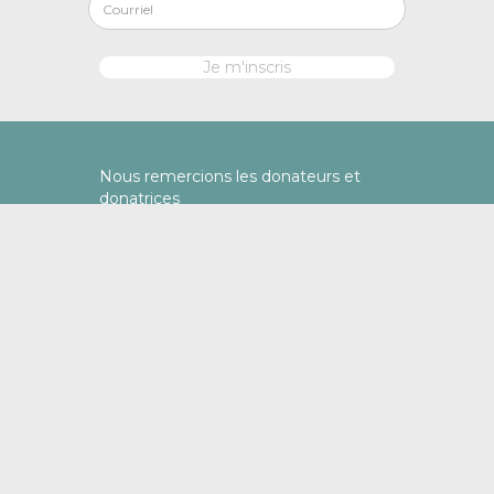
Nous remercions les donateurs et
donatrices
Richard Vachon | Jessica Yung
Faire un don